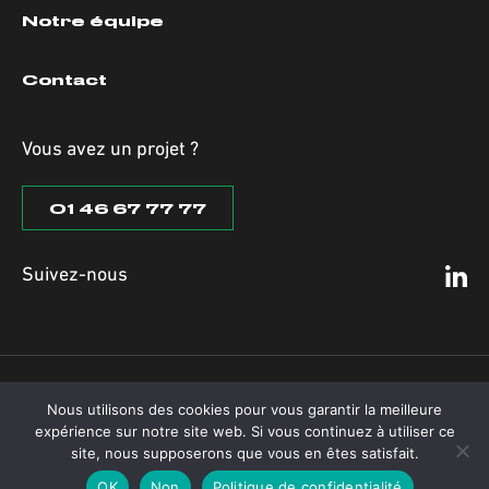
Notre équipe
Contact
Vous avez un projet ?
01 46 67 77 77
Suivez-nous
MENTIONS LÉGALES
Nous utilisons des cookies pour vous garantir la meilleure
POLITIQUE DE CONFIDENTIALITÉ DES DONNÉES
expérience sur notre site web. Si vous continuez à utiliser ce
CONDITIONS GÉNÉRALES DE VENTE (CGV)
site, nous supposerons que vous en êtes satisfait.
TORANN-FRANCE 2026
OK
Non
Politique de confidentialité